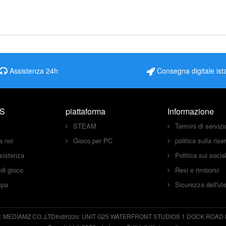
Assistenza 24h
Consegna digitale ist
S
piattaforma
Informazione
STEAM
Termini di servizi
a noi
Gioco per PC
politica sulla ris
sistenza
Politica sui soci
 di gioco
Resi e rimborsi
mpa
Sicurezza dell'ut
:
MEDIAMZ CO.,LTD
Indirizzo:
UNIT G25 WATERFRONT STUDIOS 1 DOCK ROAD