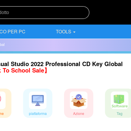
CO PER PC
TOOLS
bal
ual Studio 2022 Professional CD Key Global
 To School Sale】
ne
piattaforma
Azione
Tag