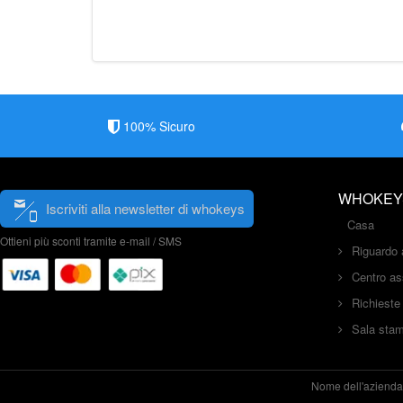
100% Sicuro
WHOKEY
Iscriviti alla newsletter di whokeys
Casa
Ottieni più sconti tramite e-mail / SMS
Riguardo 
Centro as
Richieste
Sala sta
Nome dell'azienda