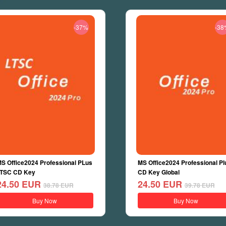
-37%
-38
S Office2024 Professional PLus
MS Office2024 Professional Pl
TSC CD Key
CD Key Global
24.50
EUR
24.50
EUR
38.78
EUR
39.78
EUR
Buy Now
Buy Now