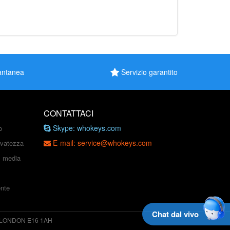
antanea
Servizio garantito
CONTATTACI
Skype: whokeys.com
o
E-mail: service@whokeys.com
ervatezza
al media
ente
Chat dal vivo
 LONDON E16 1AH