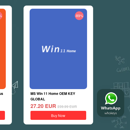
%
-89%
us
MS Win 11 Home OEM KEY
GLOBAL
27.20
EUR
239.99
EUR
Buy Now