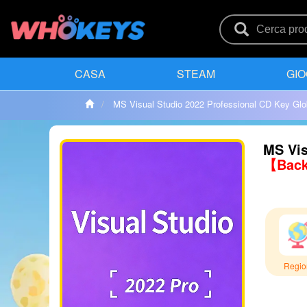
CASA
STEAM
GIO
MS Visual Studio 2022 Professional CD Key Glo
MS Vis
【Back
Regio