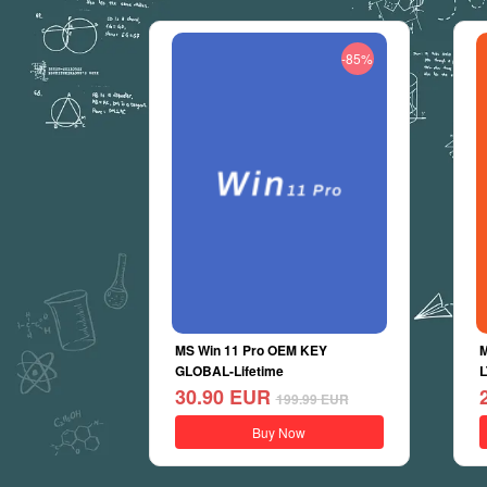
-85%
MS Win 11 Pro OEM KEY
M
GLOBAL-Lifetime
L
30.90
EUR
199.99
EUR
Buy Now