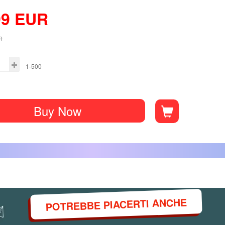
99
EUR
R
1-500
Buy Now
POTREBBE PIACERTI ANCHE