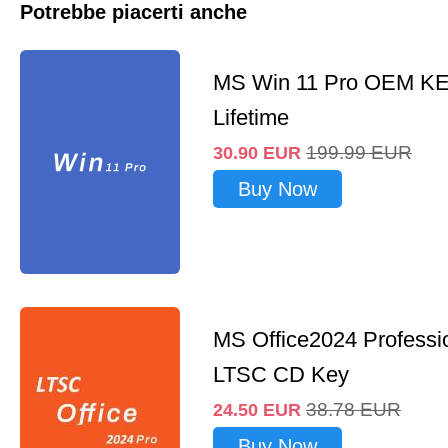
Potrebbe piacerti anche
MS Win 11 Pro OEM K
Lifetime
199.99
EUR
30.90
EUR
Buy Now
MS Office2024 Professi
LTSC CD Key
38.78
EUR
24.50
EUR
Buy Now