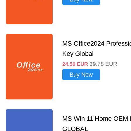
MS Office2024 Professi
Key Global
39.78
EUR
24.50
EUR
Buy Now
MS Win 11 Home OEM
GLOBAL