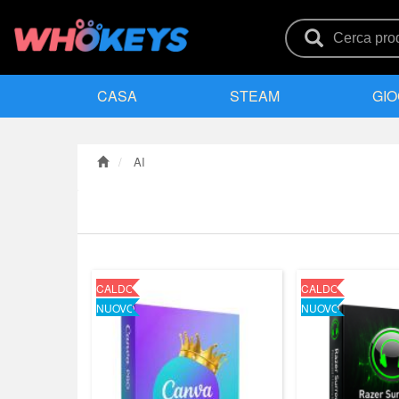
CASA
STEAM
GIO
AI
CALDO
CALDO
NUOVO
NUOVO