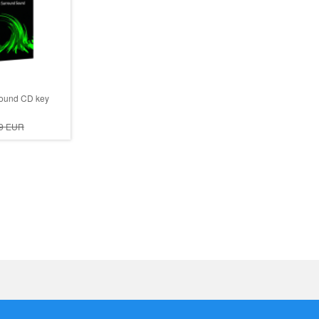
Sound CD key
9
EUR