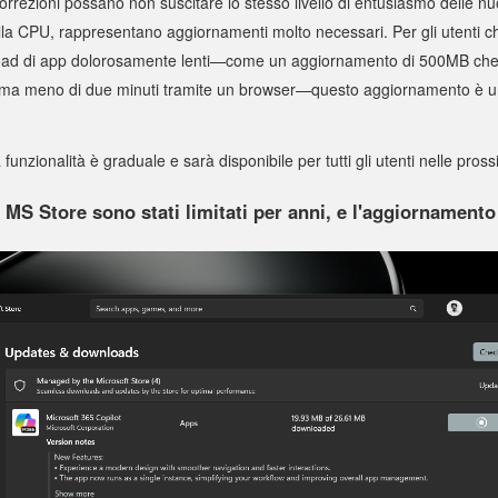
rezioni possano non suscitare lo stesso livello di entusiasmo delle nuo
la CPU, rappresentano aggiornamenti molto necessari. Per gli utenti 
oad di app dolorosamente lenti—come un aggiornamento di 500MB che 
e ma meno di due minuti tramite un browser—questo aggiornamento è
ta funzionalità è graduale e sarà disponibile per tutti gli utenti nelle pro
 MS Store sono stati limitati per anni, e l'aggiornamento