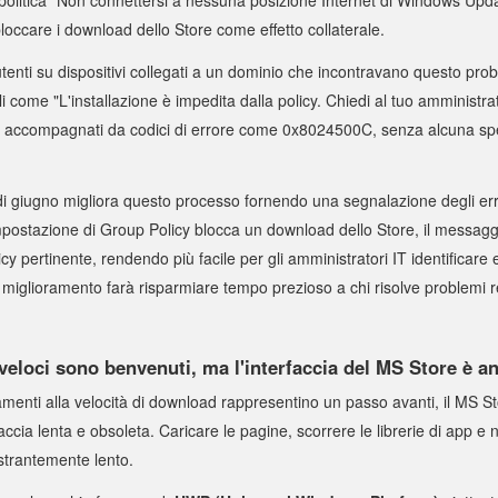
loccare i download dello Store come effetto collaterale.
utenti su dispositivi collegati a un dominio che incontravano questo p
 come "L'installazione è impedita dalla policy. Chiedi al tuo amministrat
accompagnati da codici di errore come 0x8024500C, senza alcuna spec
i giugno migliora questo processo fornendo una segnalazione degli erro
postazione di Group Policy blocca un download dello Store, il messaggi
icy pertinente, rendendo più facile per gli amministratori IT identificare e
iglioramento farà risparmiare tempo prezioso a chi risolve problemi rel
eloci sono benvenuti, ma l'interfaccia del MS Store è an
menti alla velocità di download rappresentino un passo avanti, il MS S
rfaccia lenta e obsoleta. Caricare le pagine, scorrere le librerie di app e 
strantemente lento.