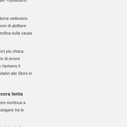
roblema vedevano
ore di abilitare
ifica sulla causa
ri più chiara.
o di errore
 risolvere il
ativi allo Store in
cora lenta
tore continua a
navigare tra le