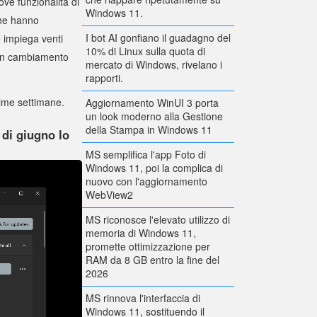
ve funzionalità di
Windows 11.
che hanno
I bot AI gonfiano il guadagno del
impiega venti
10% di Linux sulla quota di
 un cambiamento
mercato di Windows, rivelano i
rapporti.
ssime settimane.
Aggiornamento WinUI 3 porta
un look moderno alla Gestione
della Stampa in Windows 11
 di giugno lo
MS semplifica l'app Foto di
Windows 11, poi la complica di
nuovo con l'aggiornamento
WebView2
MS riconosce l'elevato utilizzo di
memoria di Windows 11,
promette ottimizzazione per
RAM da 8 GB entro la fine del
2026
MS rinnova l'interfaccia di
Windows 11, sostituendo il