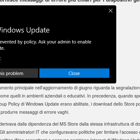
amento principale nell'aggiornamento di giugno riguarda la segnalazione 
, come quelli in ambienti aziendali o educativi. In precedenza, quando sp
oup Policy di Windows Update erano abilitate, i download dello Store po
 produrre messaggi di errore vaghi.
rivava dalla dipendenza del MS Store dalla stessa infrastruttura di d
i amministratori IT che configuravano politiche per limitare l'accesso
litica "Non connettersi a nessuna posizione Internet di Windows Up