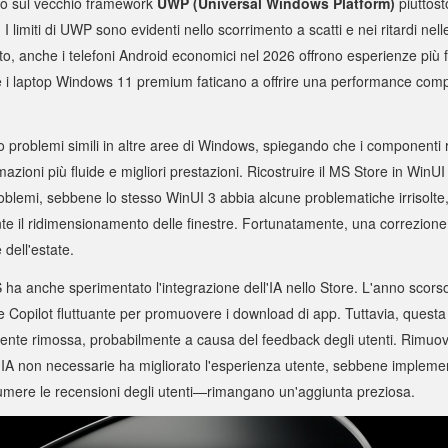
ito sul vecchio framework
UWP (Universal Windows Platform)
piuttost
. I limiti di UWP sono evidenti nello scorrimento a scatti e nei ritardi nell
to, anche i telefoni Android economici nel 2026 offrono esperienze più 
e i laptop Windows 11 premium faticano a offrire una performance com
 problemi simili in altre aree di Windows, spiegando che i componenti ri
azioni più fluide e migliori prestazioni. Ricostruire il MS Store in WinU
roblemi, sebbene lo stesso WinUI 3 abbia alcune problematiche irrisolt
te il ridimensionamento delle finestre. Fortunatamente, una correzione
 dell'estate.
a anche sperimentato l'integrazione dell'IA nello Store. L'anno scorso
e Copilot fluttuante per promuovere i download di app. Tuttavia, questa 
ente rimossa, probabilmente a causa del feedback degli utenti. Rimuo
 IA non necessarie ha migliorato l'esperienza utente, sebbene implemen
mere le recensioni degli utenti—rimangano un'aggiunta preziosa.