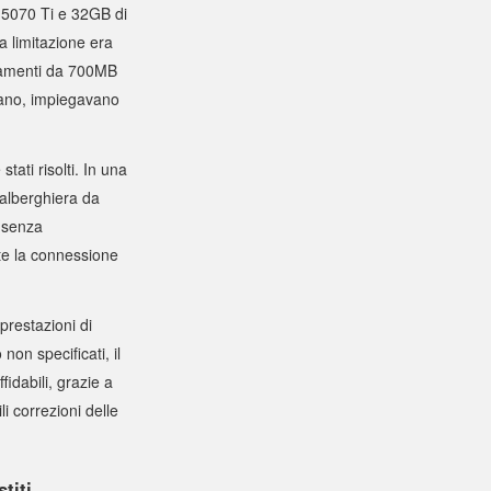
 5070 Ti e 32GB di
a limitazione era
rnamenti da 700MB
vano, impiegavano
ati risolti. In una
alberghiera da
o senza
nte la connessione
restazioni di
non specificati, il
fidabili, grazie a
i correzioni delle
titi