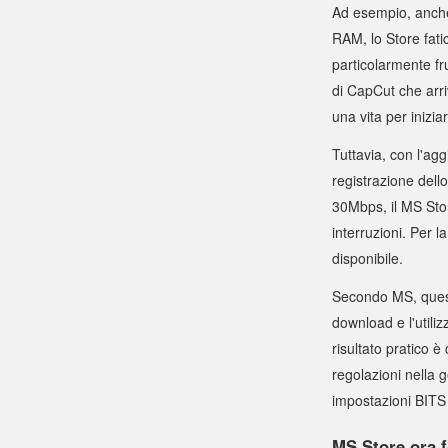
Ad esempio, anche
RAM, lo Store fati
particolarmente f
di CapCut che arr
una vita per inizia
Tuttavia, con l'ag
registrazione del
30Mbps, il MS Sto
interruzioni. Per 
disponibile.
Secondo MS, quest
download e l'utiliz
risultato pratico è
regolazioni nella g
impostazioni BITS 
MS Store ora fo