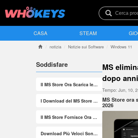
CASA
STEAM
GIO
notizia
Notizie sui Software
Windows 11
Soddisfare
MS elimin
dopo anni 
Il MS Store Ora Scarica le App Molto Più Velocemente Dopo l'Aggiornamento di Giugno 2026
Tempo:
Jun, 10, 
MS Store ora 
I Download del MS Store Sono Stati Limitati per Anni, ma l'Aggiornamento di Giugno Li Risolve
2026
Il MS Store Fornisce Ora Messaggi di Errore Più Chiari per i Dispositivi Gestiti
Download Più Veloci Sono Benvenuti, ma l'Interfaccia del MS Store Resta Lenta