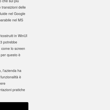
o che sul più
e transizioni delle
fluide nel Google
parabile nel MS
costruiti in WinUI
I 3 potrebbe
e, come lo screen
 per questo è
, l'azienda ha
funzionalità è
vere
tazioni pratiche