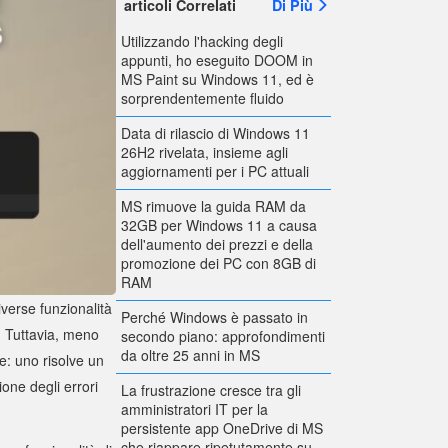
articoli Correlati
Di Più
Utilizzando l'hacking degli
appunti, ho eseguito DOOM in
MS Paint su Windows 11, ed è
sorprendentemente fluido
Data di rilascio di Windows 11
26H2 rivelata, insieme agli
aggiornamenti per i PC attuali
MS rimuove la guida RAM da
32GB per Windows 11 a causa
dell'aumento dei prezzi e della
promozione dei PC con 8GB di
RAM
iverse funzionalità
Perché Windows è passato in
. Tuttavia, meno
secondo piano: approfondimenti
da oltre 25 anni in MS
e: uno risolve un
one degli errori
La frustrazione cresce tra gli
amministratori IT per la
persistente app OneDrive di MS
che riappare ripetutamente su