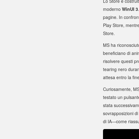
Lo Store è costru
moderno
WinUI 3
pagine. In confron
Play Store, mentr
Store.
MS ha riconosciuto
beneficiano di anim
risolvere questi p
tearing nero duran
attesa entro la fine
Curiosamente, MS h
testato un pulsant
stata successivam
sovrapposizioni di
di IA—come riassu