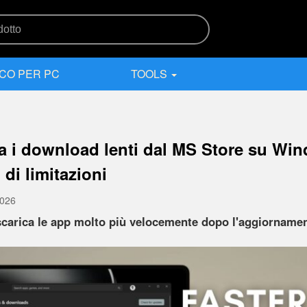
CO PER PC
TOOLS
a i download lenti dal MS Store su Win
di limitazioni
2026
scarica le app molto più velocemente dopo l'aggiorname