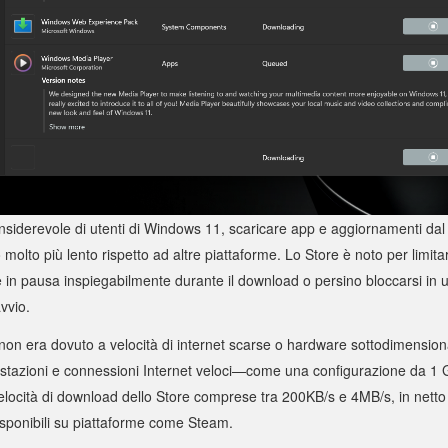
siderevole di utenti di Windows 11, scaricare app e aggiornamenti dal
molto più lento rispetto ad altre piattaforme. Lo Store è noto per limitar
in pausa inspiegabilmente durante il download o persino bloccarsi in u
vvio.
n era dovuto a velocità di internet scarse o hardware sottodimensiona
restazioni e connessioni Internet veloci—come una configurazione da
locità di download dello Store comprese tra 200KB/s e 4MB/s, in netto 
isponibili su piattaforme come Steam.