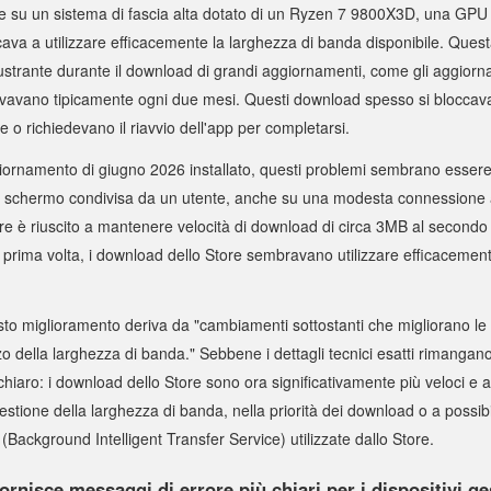
 su un sistema di fascia alta dotato di un Ryzen 7 9800X3D, una GPU
cava a utilizzare efficacemente la larghezza di banda disponibile. Quest
rustrante durante il download di grandi aggiornamenti, come gli aggio
ivavano tipicamente ogni due mesi. Questi download spesso si blocca
re o richiedevano il riavvio dell'app per completarsi.
giornamento di giugno 2026 installato, questi problemi sembrano essere st
lo schermo condivisa da un utente, anche su una modesta connessione 
re è riuscito a mantenere velocità di download di circa 3MB al second
la prima volta, i download dello Store sembravano utilizzare efficaceme
o miglioramento deriva da "cambiamenti sottostanti che migliorano le p
zo della larghezza di banda." Sebbene i dettagli tecnici esatti rimangano 
 chiaro: i download dello Store sono ora significativamente più veloci e af
estione della larghezza di banda, nella priorità dei download o a possibil
(Background Intelligent Transfer Service) utilizzate dallo Store.
rnisce messaggi di errore più chiari per i dispositivi ges