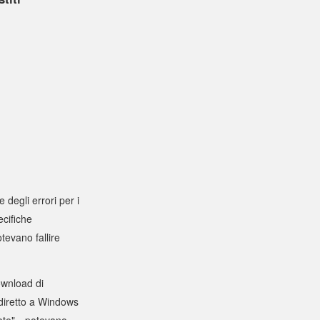
degli errori per i
ecifiche
tevano fallire
ownload di
 diretto a Windows
date"—potevano