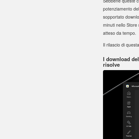
Sebbene queste cor
potenziamento del
sopportato downl
minuti nello Stor
atteso da tempo.
Il rilascio di ques
I download del
risolve