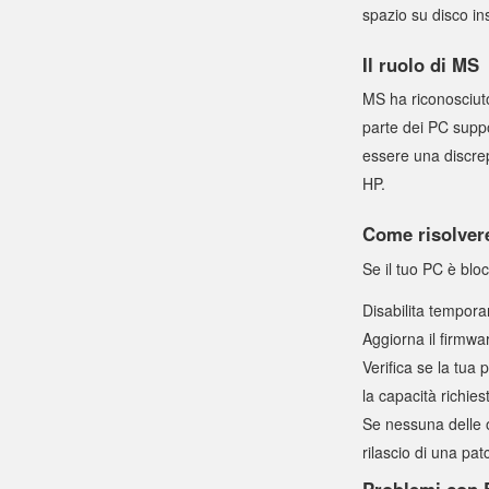
spazio su disco ins
Il ruolo di MS
MS ha riconosciut
parte dei PC suppo
essere una discrep
HP.
Come risolvere
Se il tuo PC è bloc
Disabilita tempo
Aggiorna il firmwa
Verifica se la tua 
la capacità richies
Se nessuna delle o
rilascio di una pat
Problemi con E