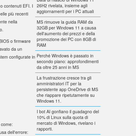
26H2 rivelata, insieme agli
 o contenuti EFI. I
aggiornamenti per i PC attuali
lle più recenti
nte nella
MS rimuove la guida RAM da
32GB per Windows 11 a causa
o.
dell'aumento dei prezzi e della
promozione dei PC con 8GB di
 BIOS o firmware
RAM
ravato da un
Perché Windows è passato in
stem configurate in
secondo piano: approfondimenti
da oltre 25 anni in MS
La frustrazione cresce tra gli
amministratori IT per la
persistente app OneDrive di MS
che riappare ripetutamente su
Windows 11.
I bot AI gonfiano il guadagno del
10% di Linux sulla quota di
mercato di Windows, rivelano i
i come:
rapporti.
sa dell'errore: