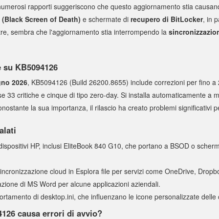
 numerosi rapporti suggeriscono che questo aggiornamento stia causando
(Black Screen of Death)
e schermate di
recupero di BitLocker
, in 
oltre, sembra che l'aggiornamento stia interrompendo la
sincronizzazio
ve su KB5094126
gno 2026
, KB5094126 (Build 26200.8655) include correzioni per fino a 
use 33 critiche e cinque di tipo zero-day. Si installa automaticamente a 
onostante la sua importanza, il rilascio ha creato problemi significativi pe
lati
i dispositivi HP, inclusi EliteBook 840 G10, che portano a BSOD o scher
 sincronizzazione cloud in Esplora file per servizi come OneDrive, Dropb
azione di MS Word per alcune applicazioni aziendali.
rtamento di desktop.ini, che influenzano le icone personalizzate delle c
126 causa errori di avvio?