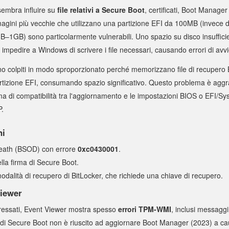
embra influire su
file relativi a Secure Boot
, certificati, Boot Manager
magini più vecchie che utilizzano una partizione EFI da 100MB (invece de
B–1GB) sono particolarmente vulnerabili. Uno spazio su disco insufficie
 impedire a Windows di scrivere i file necessari, causando errori di avvi
ono colpiti in modo sproporzionato perché memorizzano file di recupero
partizione EFI, consumando spazio significativo. Questo problema è agg
a di compatibilità tra l'aggiornamento e le impostazioni BIOS o EFI/Sy
P.
ni
Death (BSOD) con errore
0xc0430001
.
della firma di Secure Boot.
modalità di recupero di BitLocker, che richiede una chiave di recupero.
Viewer
teressati, Event Viewer mostra spesso
errori TPM-WMI
, inclusi messagg
di Secure Boot non è riuscito ad aggiornare Boot Manager (2023) a cau