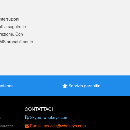
terruzioni
ati a seguire le
rrezione. Con
, MS probabilmente
antanea
Servizio garantito
CONTATTACI
Skype: whokeys.com
o
E-mail: service@whokeys.com
ervatezza