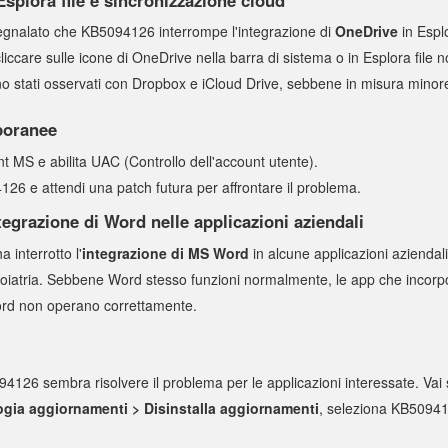
segnalato che KB5094126 interrompe l'integrazione di
OneDrive
in Esplo
iccare sulle icone di OneDrive nella barra di sistema o in Esplora file no
no stati osservati con Dropbox e iCloud Drive, sebbene in misura minor
poranee
 MS e abilita UAC (Controllo dell'account utente).
126 e attendi una patch futura per affrontare il problema.
tegrazione di Word nelle applicazioni aziendali
 interrotto l'
integrazione di MS Word
in alcune applicazioni aziendal
ntoiatria. Sebbene Word stesso funzioni normalmente, le app che incor
rd non operano correttamente.
94126 sembra risolvere il problema per le applicazioni interessate. Vai
gia aggiornamenti > Disinstalla aggiornamenti
, seleziona KB509412