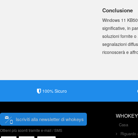
Conclusione
Windows 11 KB5094
significative, in p
soluzioni fornite 
segnalazioni diff
riconoscerà e affr
100% Sicuro
WHOKEY
Iscriviti alla newsletter di whokeys
Casa
Ottieni più sconti tramite e-mail / SMS
Riguardo 