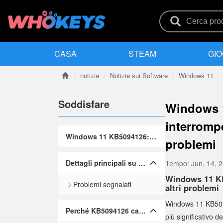
CASA
STEAM
GIO
notizia
Notizie sui Software
Windows 11
Soddisfare
Windows 1
interrompe
Windows 11 KB5094126: Aggiornamento importante causa BSOD, errori di avvio e altri problemi
problemi
Dettagli principali su KB5094126
Tempo:
Jun, 14, 
Windows 11 KB
Problemi segnalati
altri problemi
Windows 11 KB5094
Perché KB5094126 causa errori di avvio?
più significativo d