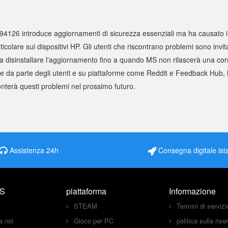
126 introduce aggiornamenti di sicurezza essenziali ma ha causato in
articolare sui dispositivi HP. Gli utenti che riscontrano problemi sono invit
o a disinstallare l'aggiornamento fino a quando MS non rilascerà una co
use da parte degli utenti e su piattaforme come Reddit e Feedback Hub
onterà questi problemi nel prossimo futuro.
Assistenza 24h
Consegna digitale ist
S
piattaforma
Informazione
STEAM
Termini di servizi
a noi
Gioco per PC
politica sulla ris