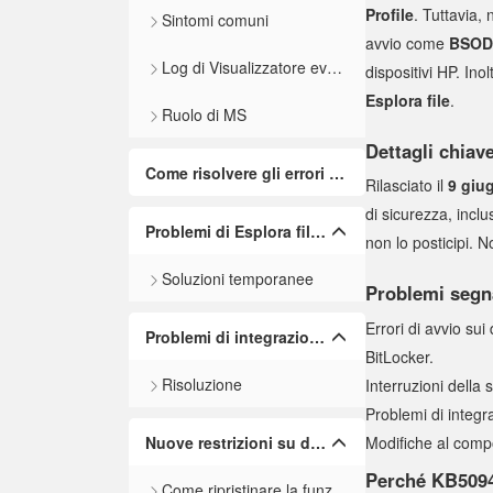
Profile
. Tuttavia,
Sintomi comuni
avvio come
BSOD 
Log di Visualizzatore eventi
dispositivi HP. In
Esplora file
.
Ruolo di MS
Dettagli chia
Come risolvere gli errori di avvio
Rilasciato il
9 giu
di sicurezza, incl
Problemi di Esplora file e sincronizzazione cloud
non lo posticipi. N
Soluzioni temporanee
Problemi segna
Errori di avvio su
Problemi di integrazione di Word nelle applicazioni aziendali
BitLocker.
Risoluzione
Interruzioni della
Problemi di integr
Nuove restrizioni su desktop.ini
Modifiche al compo
Perché KB5094
Come ripristinare la funzionalità