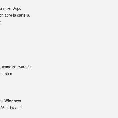
ra file. Dopo
n apre la cartella.
e.
i, come software di
porano o
 su
Windows
6 e riavvia il