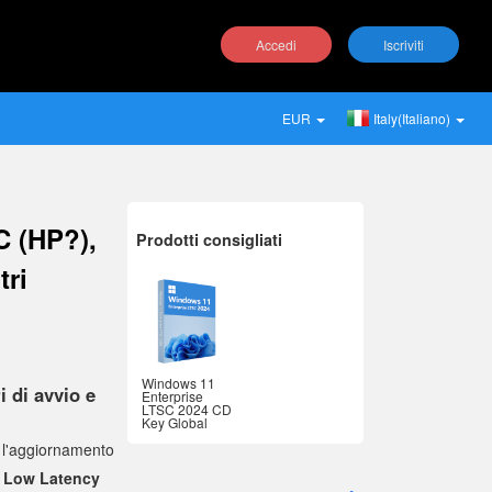
Accedi
Iscriviti
EUR
Italy(Italiano)
 (HP?),
Prodotti consigliati
tri
Windows 11
 di avvio e
Enterprise
LTSC 2024 CD
Key Global
 l'aggiornamento
a
Low Latency