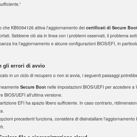
ufficiente.”
o che KB5094126 attiva l'aggiornamento dei
certificati di Secure Boo
rtati. Sebbene ciò sia in linea con i problemi osservati, il problema so
anza tra l'aggiornamento e alcune configurazioni BIOS/EFI, in particolar
 gli errori di avvio
cato in un ciclo di recupero o non si avvia, i seguenti passaggi potrebbe
raneamente
Secure Boot
nelle impostazioni BIOS/UEFI per accedere a
re BIOS/UEFI all'ultima versione.
partizione EFI ha spazio libero sufficiente. In caso contrario, ridimensio
ta.
pzioni precedenti funziona, considera di disinstallare l'aggiornamento
ch.
splora file e sincronizzazione cloud