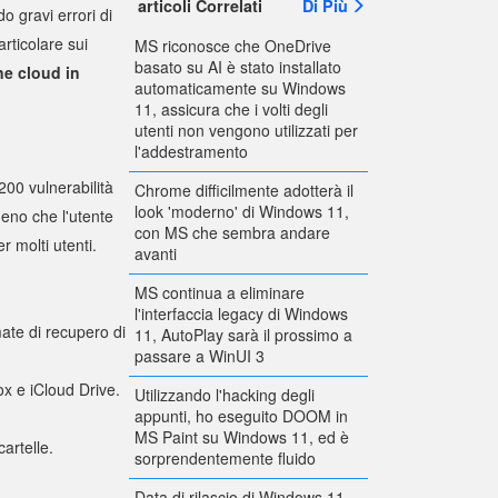
articoli Correlati
Di Più
 gravi errori di
particolare sui
MS riconosce che OneDrive
basato su AI è stato installato
ne cloud in
automaticamente su Windows
11, assicura che i volti degli
utenti non vengono utilizzati per
l'addestramento
200 vulnerabilità
Chrome difficilmente adotterà il
look 'moderno' di Windows 11,
meno che l'utente
con MS che sembra andare
r molti utenti.
avanti
MS continua a eliminare
l'interfaccia legacy di Windows
mate di recupero di
11, AutoPlay sarà il prossimo a
passare a WinUI 3
ox e iCloud Drive.
Utilizzando l'hacking degli
appunti, ho eseguito DOOM in
MS Paint su Windows 11, ed è
artelle.
sorprendentemente fluido
Data di rilascio di Windows 11