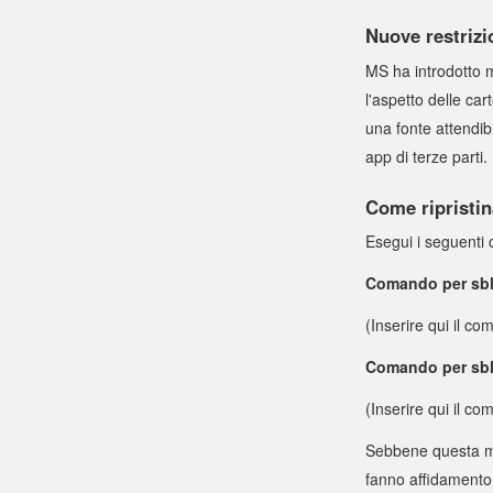
Nuove restrizi
MS ha introdotto m
l'aspetto delle ca
una fonte attendibi
app di terze parti.
Come ripristin
Esegui i seguenti 
Comando per sblo
(Inserire qui il c
Comando per sbloc
(Inserire qui il c
Sebbene questa modi
fanno affidamento 